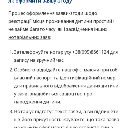
Як оформити заяву-згоду
Процес оформлення заяви-згоди щодо
реєстрації місця проживання дитини простий і
не займе багато часу, як і засвідчення інших
нотаріальних заяв
:
Зателефонуйте нотаріусу
+38(095)8661124
для
запису на зручний час.
Особисто відвідайте наш офіс, маючи при собі
власний паспорт та ідентифікаційний номер,
для правильного відображення даних дитини
у заяві знадобиться
свідоцтво про
народження дитини
.
Нотаріус підготує текст заяви, а ви підпишете
її в його присутності. Зауважте, що така заява
може бути оформлена лише особисто тим з