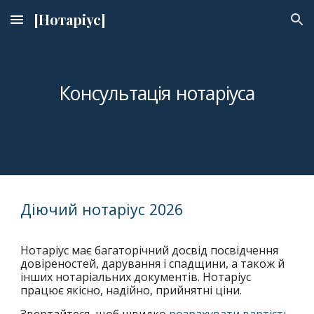
[Нотаріус]
Skip to main content
Skip to navigation
Консультація нотаріуса
Діючий нотаріус 2026
Нотаріус
має багаторічний досвід посвідчення
д
овіреностей, дарування і спадщини
, а також й
інших нотаріальних документів
.
Нотаріус
працює якісно, надійно,
прийнятні ціни
.