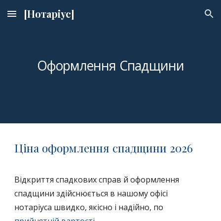
[Нотаріус]
Skip to main content
Skip to navigation
Оформлення Спадщини
Ціна оформлення спадщини 2026
Відкриття спадков
их
справ
й оформлення
спадщини здійснюється
в нашому
офісі
нотаріуса
швидко,
якісно
і надійно, по