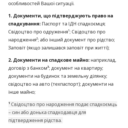
особливостей Вашої ситуації.
1.
Документи, що підтверджують право на
спадкування:
Паспорт та ІДН спадкоємця;
Свідоцтво про одруження¹; Свідоцтво про
народження²; або інший документ про рідство;
Заповіт (якщо залишався заповіт при житті);
2.
Документи на спадкове майно:
н
априклад,
договір з банком
³
; документ на квартиру;
документи на будинок та земельну ділянку;
свідоцтво на авто (техпаспорт); документи на
інше майно;
¹
Свідоцтво про народження подає спадкоємць
– син або донька спадкодавця для
підтвердження рідства.