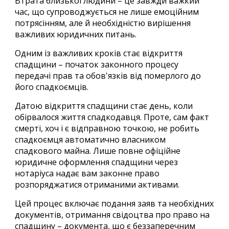
Втрата близької людини – це завжди важкий
час, що супроводжується не лише емоційним
потрясінням, але й необхідністю вирішення
важливих юридичних питань.
Одним із важливих кроків стає відкриття
спадщини – початок законного процесу
передачі прав та обов'язків від померлого до
його спадкоємців.
Датою відкриття спадщини стає день, коли
обірвалося життя спадкодавця. Проте, сам факт
смерті, хоч і є відправною точкою, не робить
спадкоємця автоматично власником
спадкового майна. Лише повне офіційне
юридичне оформлення спадщини через
нотаріуса надає вам законне право
розпоряджатися отриманими активами.
Цей процес включає подання заяв та необхідних
документів, отримання
свідоцтва про право на
спадщину
– документа, що є беззаперечним