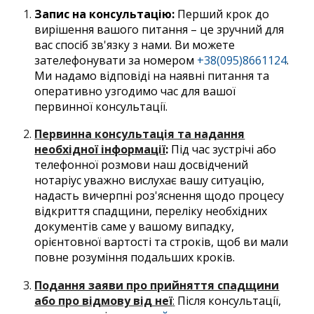
Запис на консультацію:
Перший крок до
вирішення вашого питання – це зручний для
вас спосіб зв'язку з нами. Ви можете
зателефонувати за номером
+38(095)8661124
.
Ми надамо відповіді на наявні питання та
оперативно узгодимо час для вашої
первинної консультації.
Первинна консультація та надання
необхідної інформації
:
Під час зустрічі або
телефонної розмови наш досвідчений
нотаріус уважно вислухає вашу ситуацію,
надасть вичерпні роз'яснення щодо процесу
відкриття спадщини, переліку необхідних
документів саме у вашому випадку,
орієнтовної вартості та строків, щоб ви мали
повне розуміння подальших кроків.
Подання заяви про прийняття спадщини
або про відмову від неї
:
Після консультації,