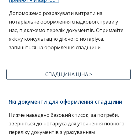
прийнятній вартості
.
Допоможемо
розрахувати витрати
на
нотаріальн
е оформлення спадкової справи у
нас
, підкажемо
перелік документів
. Отримайте
якісну
консультацію діючого нотаріус
а
,
запишіться на оформлення спадщин
и.
СПАДЩИНА ЦІНА >
Які документи для оформлення спадщини
Нижче наведено базовий список, за потреби,
зверніться до нотаріуса
для уточнення повного
переліку документів з урахуванням