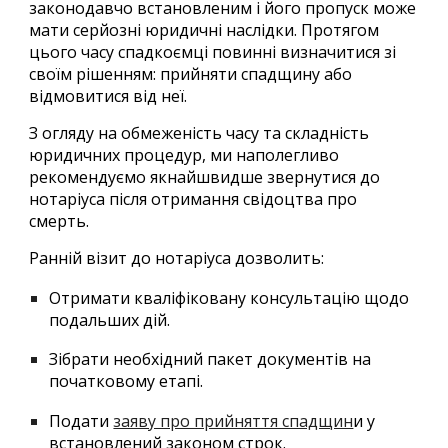
законодавчо встановленим і його пропуск може
мати серйозні юридичні наслідки. Протягом
цього часу спадкоємці повинні визначитися зі
своїм рішенням: прийняти спадщину або
відмовитися від неї.
З огляду на обмеженість часу та складність
юридичних процедур, ми наполегливо
рекомендуємо якнайшвидше звернутися до
нотаріуса після отримання свідоцтва про
смерть.
Ранній візит до нотаріуса дозволить:
Отримати кваліфіковану консультацію щодо
подальших дій.
Зібрати необхідний пакет документів на
початковому етапі.
Подати
заяву про прийняття спадщин
и у
встановлений законом строк.