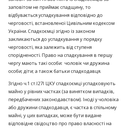
заповітом не приймає спадщину, то
відбувається успадкування відповідно до
черговості, встановленої Цивільним кодексом
України. Спадкоємці згідно із законом
закликаються до успадкування у порядку
черговості, яка залежить від ступеня
спорідненості. Право на спадкування в першу
чергу мають такі особи: чоловік чи дружина
особи; діти; а також батьки спадкодавця.
Згідно ч.1 ст.I27I ЦКУ спадкоємці успадковують
майно у рівних частках (за винятком випадків,
передбачених законодавством). Іноді у чоловіка
або дружини спадкодавця, є частка в спільному
майні, у цих випадках, може бути видане
відповідне свідоцтво про право власності на