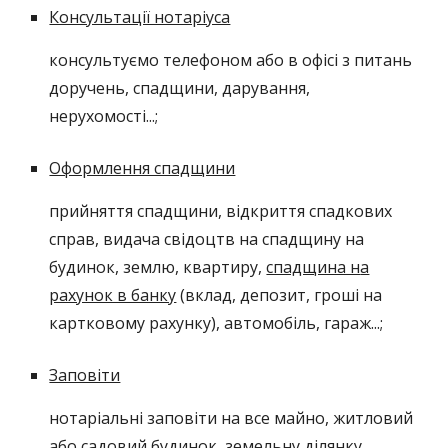
Консультації нотаріуса
консультуємо телефоном або в офісі з питань
доручень, спадщини, дарування,
нерухомості...;
Оформлення спадщини
прийняття спадщини, відкриття спадкових
справ, видача свідоцтв на спадщину на
будинок, землю, квартиру,
спадщина н
а
рахунок в банку
(вклад, депозит, гроші на
картковому рахунку), автомобіль, гараж...;
Заповіти
нотаріальні заповіти на все майно, житловий
або садовий будинок, земельну ділянку,