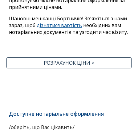
пропонуємо якісне нотаріальне оформлення за
прийнятними цінами.
Шановні мешканці Бортничів!
Зв'яжіться з нами
зараз, щоб
дізнатися вартість
необхідних вам
нотаріальних документів та узгодити час візиту.
РОЗРАХУНОК ЦІНИ >
Доступн
е
нотаріальн
е оформлення
/оберіть, що Вас цікавить/