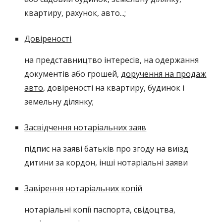
квартиру, рахунок, авто...;
Довіреності
на представництво інтересів, на одержання
документів або грошей,
доручення н
а продаж
авто
, довіреності на квартиру, будинок і
земельну ділянку
;
Засвідчення нотаріальних заяв
підпис на заяві батьків про згоду на виїзд
дитини за кордон,
інші
нотаріальні заяви
За
вірення
нотаріальних копій
н
отаріальні копії паспорта, свідоцтва,